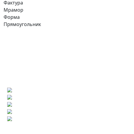
Фактура
Мрамор
Форма
Прямоугольник
Ищете конкретную плитку?
Позвоните нам и мы поможем ее найти,
либо предложим более выгодные аналоги.
Бесплатный 3D-проект
Демонстрация плитки
по видеозвонку
Подбор аналогов по вашим примерам
Расчет плитки и раскладка
Подбор вариантов под ваш бюджет
8 800 2-501-509