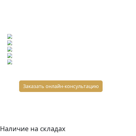
Ищете конкретную плитку?
Позвоните нам и мы поможем ее найти,
либо предложим более выгодные аналоги.
Бесплатный 3D-проект
Демонстрация плитки
по видеозвонку
Подбор аналогов по вашим примерам
Расчет плитки и раскладка
Подбор вариантов под ваш бюджет
8 800 2-501-509
Заказать онлайн-консультацию
Наличие на складах