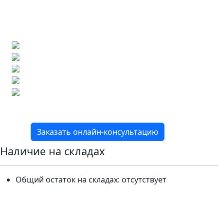
Позвоните нам и мы поможем ее найти,
либо предложим более выгодные аналоги.
Бесплатный 3D-проект
Демонстрация плитки
по видеозвонку
Подбор аналогов по вашим примерам
Расчет плитки и раскладка
Подбор вариантов под ваш бюджет
8 800 2-501-509
Заказать онлайн-консультацию
Наличие на складах
Общий остаток на складах:
отсутствует