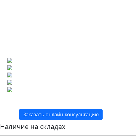
Ищете конкретную плитку?
Позвоните нам и мы поможем ее найти,
либо предложим более выгодные аналоги.
Бесплатный 3D-проект
Демонстрация плитки
по видеозвонку
Подбор аналогов по вашим примерам
Расчет плитки и раскладка
Подбор вариантов под ваш бюджет
8 800 2-501-509
Заказать онлайн-консультацию
Наличие на складах