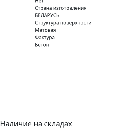
Нет
Страна изготовления
БЕЛАРУСЬ
Структура поверхности
Матовая
Фактура
Бетон
Ищете конкретную плитку
Позвоните нам и мы поможем ее найти,
либо предложим более выгодные
аналоги.
Наличие на складах