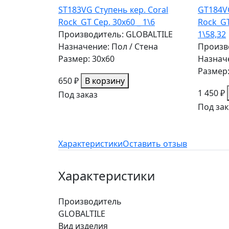
ST183VG Ступень кер. Coral
GT184V
Rock_GT Сер. 30x60 _ 1\6
Rock_GT
Производитель: GLOBALTILE
1\58,32
Назначение: Пол / Стена
Произв
Размер: 30x60
Назначе
Размер:
650 ₽
В корзину
1 450 ₽
Под заказ
Под зак
Характеристики
Оставить отзыв
Характеристики
Производитель
GLOBALTILE
Вид изделия