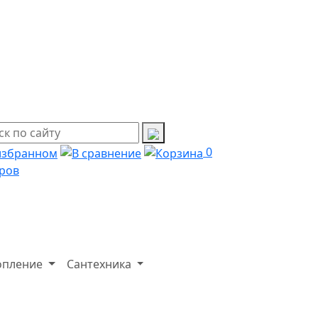
0
ров
опление
Сантехника