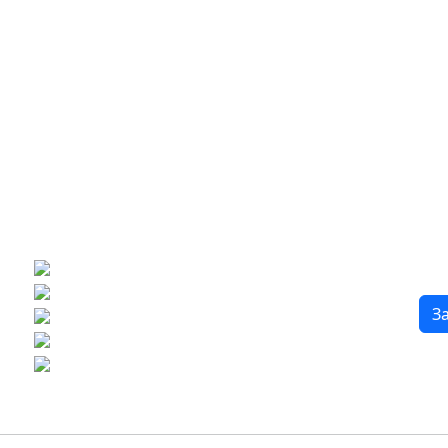
?
Бесплатный 3D-проект
Демонстрация плитки
по видеозвонку
Подбор аналогов по вашим примерам
З
Расчет плитки и раскладка
Подбор вариантов под ваш бюджет