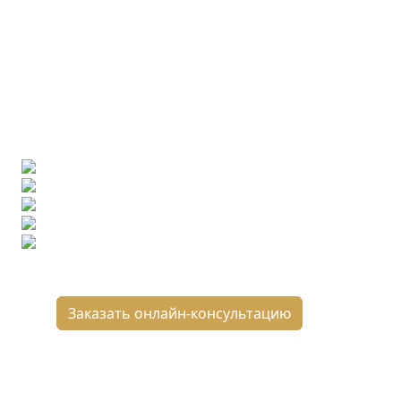
Ищете конкретную плитку?
Позвоните нам и мы поможем ее найти,
либо предложим более выгодные аналоги.
Бесплатный 3D-проект
Демонстрация плитки
по видеозвонку
Подбор аналогов по вашим примерам
Расчет плитки и раскладка
Подбор вариантов под ваш бюджет
8 800 2-501-509
Заказать онлайн-консультацию