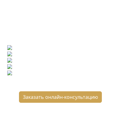
Ищете конкретную плитку?
Позвоните нам и мы поможем ее найти,
либо предложим более выгодные аналоги.
Бесплатный 3D-проект
Демонстрация плитки
по видеозвонку
Подбор аналогов по вашим примерам
Расчет плитки и раскладка
Подбор вариантов под ваш бюджет
8 800 2-501-509
Заказать онлайн-консультацию