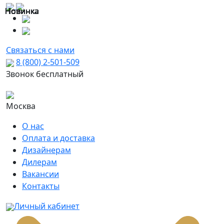
Новинка
Новинка
Новинка
Новинка
Новинка
Новинка
Новинка
Новинка
Новинка
Новинка
Новинка
Новинка
Новинка
Новинка
Новинка
Новинка
Связаться с нами
8 (800) 2-501-509
Звонок бесплатный
Москва
О нас
Оплата и доставка
Дизайнерам
Дилерам
Вакансии
Контакты
Личный кабинет