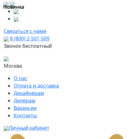
Новинка
Новинка
Новинка
Новинка
Новинка
Новинка
Новинка
Новинка
Новинка
Новинка
Новинка
Новинка
Новинка
Новинка
Новинка
Новинка
Связаться с нами
8 (800) 2-501-509
Звонок бесплатный
Москва
О нас
Оплата и доставка
Дизайнерам
Дилерам
Вакансии
Контакты
Личный кабинет