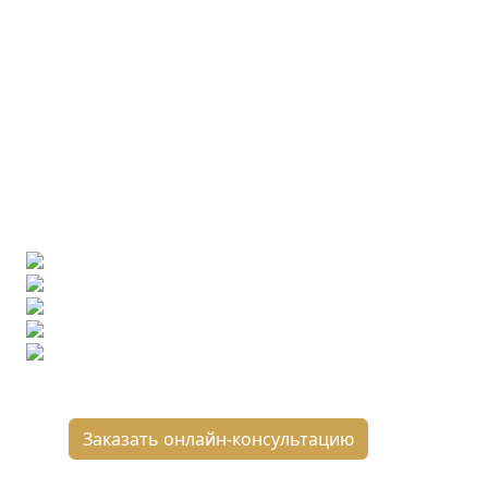
Ищете конкретную плитку?
Позвоните нам и мы поможем ее найти,
либо предложим более выгодные аналоги.
Бесплатный 3D-проект
Демонстрация плитки
по видеозвонку
Подбор аналогов по вашим примерам
Расчет плитки и раскладка
Подбор вариантов под ваш бюджет
8 800 2-501-509
Заказать онлайн-консультацию