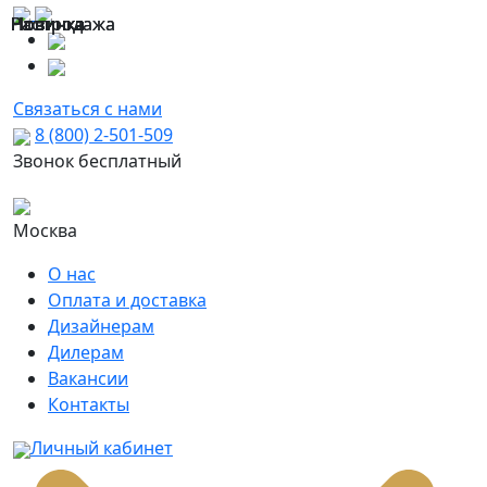
Распродажа
Распродажа
Новинка
Новинка
Новинка
Новинка
Новинка
Новинка
Новинка
Новинка
Новинка
Связаться с нами
8 (800) 2-501-509
Звонок бесплатный
Москва
О нас
Оплата и доставка
Дизайнерам
Дилерам
Вакансии
Контакты
Личный кабинет