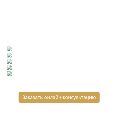
Ищете конкретную плитку?
Позвоните нам и мы поможем ее найти,
либо предложим более выгодные аналоги.
Бесплатный 3D-проект
Демонстрация плитки
по видеозвонку
Подбор аналогов по вашим примерам
Расчет плитки и раскладка
Подбор вариантов под ваш бюджет
8 800 2-501-509
Заказать онлайн-консультацию