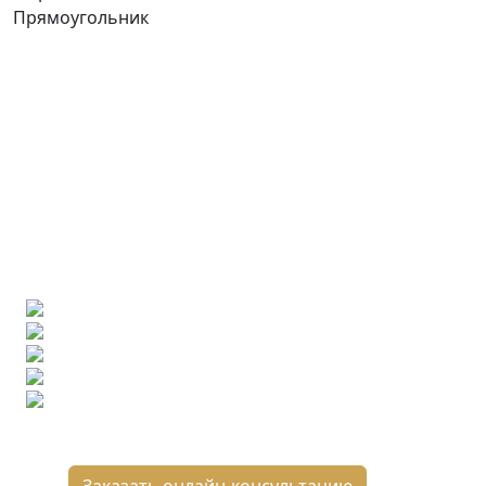
Прямоугольник
Ищете конкретную плитку?
Позвоните нам и мы поможем ее найти,
либо предложим более выгодные аналоги.
Бесплатный 3D-проект
Демонстрация плитки
по видеозвонку
Подбор аналогов по вашим примерам
Расчет плитки и раскладка
Подбор вариантов под ваш бюджет
8 800 2-501-509
Заказать онлайн-консультацию