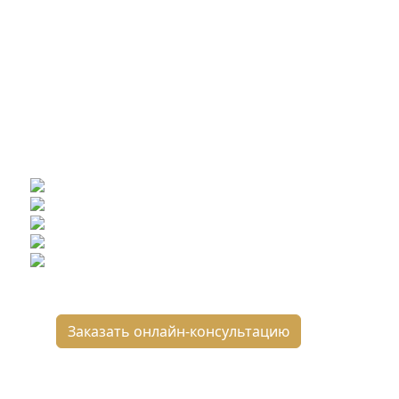
Ищете конкретную плитку?
Позвоните нам и мы поможем ее найти,
либо предложим более выгодные
аналоги.
Бесплатный 3D-проект
Демонстрация плитки
по видеозвонку
Подбор аналогов по вашим примерам
Расчет плитки и раскладка
Подбор вариантов под ваш бюджет
8 800 2-501-509
Заказать онлайн-консультацию