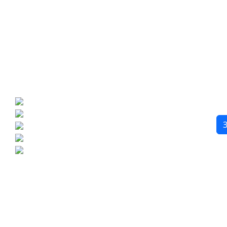
Бесплатный 3D-проект
Демонстрация плитки
по видеозвонку
Подбор аналогов по вашим примерам
.
Расчет плитки и раскладка
Подбор вариантов под ваш бюджет