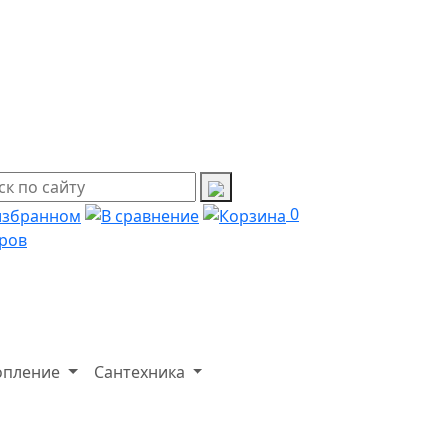
0
ров
опление
Сантехника