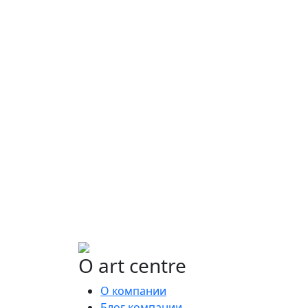
Ищете конкретную плитку?
Позвоните нам и мы поможем ее найти,
либо предложим более выгодные аналоги
О art centre
О компании
Блог компании