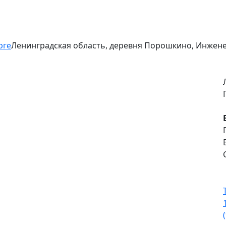
рге
Ленинградская область, деревня Порошкино, Инжене
-
чный